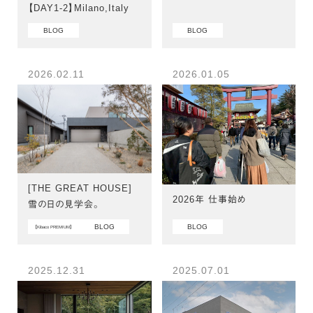
【DAY1-2】Milano,Italy
BLOG
BLOG
2026.02.11
2026.01.05
[THE GREAT HOUSE]
2026年 仕事始め
雪の日の見学会。
BLOG
BLOG
【Kibaco PREMIUM】
2025.12.31
2025.07.01