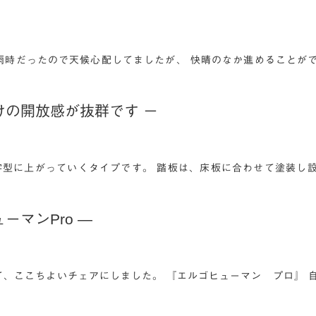
た
雨時だったので天候心配してましたが、 快晴のなか進めることが
けの開放感が抜群です －
字型に上がっていくタイプです。 踏板は、床板に合わせて塗装し
マンPro ―
て、ここちよいチェアにしました。 『エルゴヒューマン プロ』 