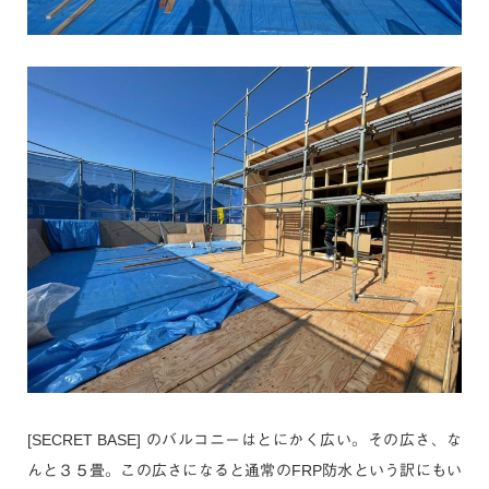
[SECRET BASE] のバルコニーはとにかく広い。その広さ、な
んと３５畳。この広さになると通常のFRP防水という訳にもい