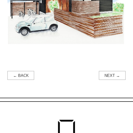
← BACK
NEXT →